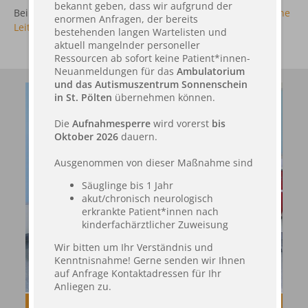
bekannt geben, dass wir aufgrund der
Bei weiteren Fragen wenden Sie sich bitte an
> die ärztliche
enormen Anfragen, der bereits
Leitung Prim. Dr. Sonja Gobara
.
bestehenden langen Wartelisten und
aktuell mangelnder personeller
Ressourcen ab sofort keine Patient*innen-
Neuanmeldungen für das
Ambulatorium
und das Autismuszentrum Sonnenschein
in St. Pölten
übernehmen können.
Die
Aufnahmesperre
wird vorerst
bis
Oktober 2026
dauern.
Ausgenommen von dieser Maßnahme sind
Säuglinge bis 1 Jahr
akut/chronisch neurologisch
erkrankte Patient*innen nach
kinderfachärztlicher Zuweisung
Wir bitten um Ihr Verständnis und
Kenntnisnahme! Gerne senden wir Ihnen
auf Anfrage Kontaktadressen für Ihr
Anliegen zu.