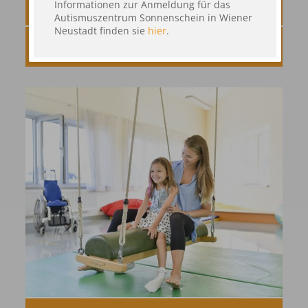
Informationen zur Anmeldung für das
THERAPIEMATERIALIEN
Autismuszentrum Sonnenschein in Wiener
Neustadt finden sie
hier
.
ERFOLGSGESCHICHTEN