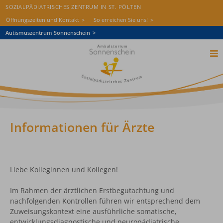
SOZIALPÄDIATRISCHES ZENTRUM IN ST. PÖLTEN
Öffnungszeiten und Kontakt
So erreichen Sie uns!
Autismuszentrum Sonnenschein
Startseite
Das Ambulatorium
Diagnostik
Informationen für Ärzte
Therapie
Aufnahme
Liebe Kolleginnen und Kollegen!
Wissen & Aktuelles
Im Rahmen der ärztlichen Erstbegutachtung und
Freie Stellen
nachfolgenden Kontrollen führen wir entsprechend dem
Spenden
Zuweisungskontext eine ausführliche somatische,
entwicklungsdiagnostische und neuropädiatrische