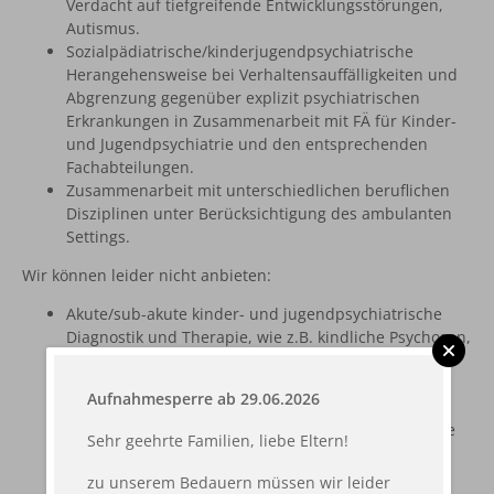
Verdacht auf tiefgreifende Entwicklungsstörungen,
Autismus.
Sozialpädiatrische/kinderjugendpsychiatrische
Herangehensweise bei Verhaltensauffälligkeiten und
Abgrenzung gegenüber explizit psychiatrischen
Erkrankungen in Zusammenarbeit mit FÄ für Kinder-
und Jugendpsychiatrie und den entsprechenden
Fachabteilungen.
Zusammenarbeit mit unterschiedlichen beruflichen
Disziplinen unter Berücksichtigung des ambulanten
Settings.
Wir können leider nicht anbieten:
Akute/sub-akute kinder- und jugendpsychiatrische
Diagnostik und Therapie, wie z.B. kindliche Psychosen,
Suizidgefährdung, Essstörungen...
Betreuung von Kindern mit ausschließlichen
Aufnahmesperre ab 29.06.2026
Schulschwierigkeiten
Blutabnahmen, Harnanalysen, Untersuchungen, wie
Sehr geehrte Familien, liebe Eltern!
EEG, EKG, Spirometrie...
zu unserem Bedauern müssen wir leider