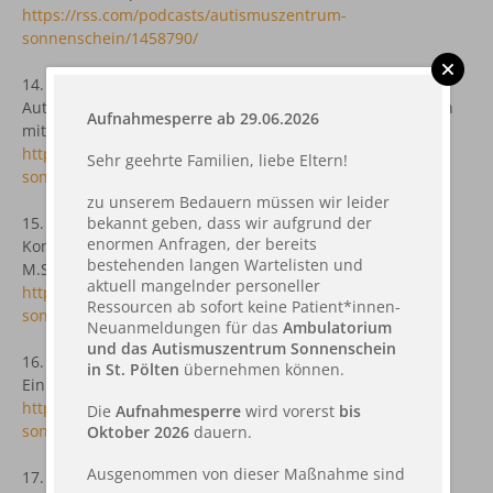
https://rss.com/podcasts/autismuszentrum-
sonnenschein/1458790/
14. Folge: Lernen macht Spaß - Wie man Kindern im
Autismus-Spektrum Neues beibringen kann. Ein Gespräch
Aufnahmesperre ab 29.06.2026
mit Mag. Lisa Jägersberger
https://rss.com/podcasts/autismuszentrum-
Sehr geehrte Familien, liebe Eltern!
sonnenschein/1505510/
zu unserem Bedauern müssen wir leider
bekannt geben, dass wir aufgrund der
15. Folge:
Bedürfnisäußerung und unterstützte
enormen Anfragen, der bereits
Kommunikation. Ein Gespräch mit Johanna Fasching B.Sc.
bestehenden langen Wartelisten und
M.Sc.
aktuell mangelnder personeller
https://rss.com/podcasts/autismuszentrum-
Ressourcen ab sofort keine Patient*innen-
sonnenschein/1561565/
Neuanmeldungen für das
Ambulatorium
und das Autismuszentrum Sonnenschein
16. Folge: Cherry Blue Society - Wenn Eltern aktiv werden.
in St. Pölten
übernehmen können.
Ein Gespräch mit Katharina Eggner und Jana Gille
https://rss.com/podcasts/autismuszentrum-
Die
Aufnahmesperre
wird vorerst
bis
sonnenschein/1636917/
Oktober 2026
dauern.
Ausgenommen von dieser Maßnahme sind
17. Folge: Die geeignete Schulwahl & Unterstützung im