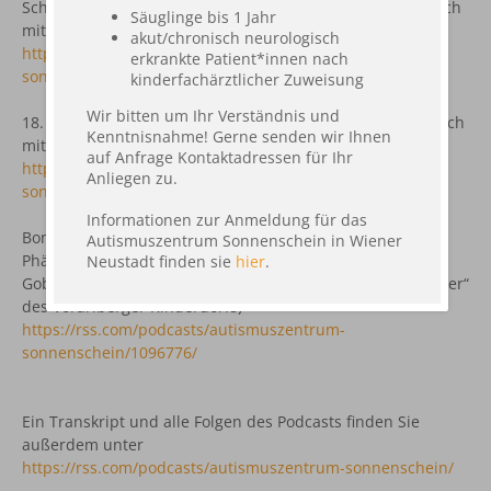
Schulalltag für Kinder im Autismus Spektrum. Ein Gespräch
Säuglinge bis 1 Jahr
mit Elisabeth Jencio-Stricker
akut/chronisch neurologisch
https://rss.com/podcasts/autismuszentrum-
erkrankte Patient*innen nach
sonnenschein/1679067/
kinderfachärztlicher Zuweisung
Wir bitten um Ihr Verständnis und
18. Folge: Aufwachsen im Autismus-Spektrum. Ein Gespräch
Kenntnisnahme! Gerne senden wir Ihnen
mit einem Jugendlichen im Autismus-Spektrum
auf Anfrage Kontaktadressen für Ihr
https://rss.com/podcasts/autismuszentrum-
Anliegen zu.
sonnenschein/1731019/
Informationen zur Anmeldung für das
Bonus Folge: „Wir erleben anders – Autismus und das
Autismuszentrum Sonnenschein in Wiener
Phänomen des Pseudoautismus“ (Vortrag von Fr. Prim.
Neustadt finden sie
hier
.
Gobara im Rahmen der Fortbildungsreihe „Wertvolle Kinder“
des Vorarlberger Kinderdorfs)
https://rss.com/podcasts/autismuszentrum-
sonnenschein/1096776/
Ein Transkript und alle Folgen des Podcasts finden Sie
außerdem unter
https://rss.com/podcasts/autismuszentrum-sonnenschein/