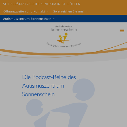
SOZIALPÄDIATRISCHES ZENTRUM IN ST. PÖLTEN
Öffnungszeiten und Kontakt
So erreichen Sie uns!
Autismuszentrum Sonnenschein
Startseite
Das Ambulatorium
Diagnostik
Therapie
Aufnahme
Wissen & Aktuelles
Freie Stellen
Spenden