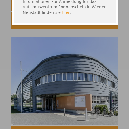
Informationen zur Anmeldung für das
THERAPIEFORMEN
Autismuszentrum Sonnenschein in Wiener
Neustadt finden sie
hier
.
ARBEITSWEISE