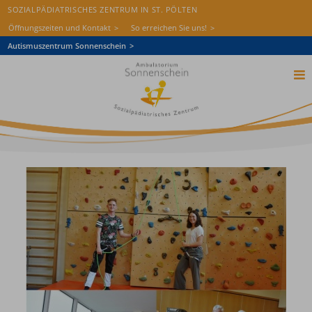
SOZIALPÄDIATRISCHES ZENTRUM IN ST. PÖLTEN
Öffnungszeiten und Kontakt
So erreichen Sie uns!
Autismuszentrum Sonnenschein
Startseite
Das Ambulatorium
Diagnostik
Therapie
Aufnahme
Wissen & Aktuelles
Freie Stellen
Spenden