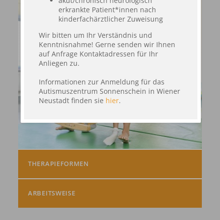
akut/chronisch neurologisch
erkrankte Patient*innen nach
kinderfachärztlicher Zuweisung
Wir bitten um Ihr Verständnis und
Kenntnisnahme! Gerne senden wir Ihnen
auf Anfrage Kontaktadressen für Ihr
Anliegen zu.
Informationen zur Anmeldung für das
Autismuszentrum Sonnenschein in Wiener
Neustadt finden sie
hier
.
THERAPIEFORMEN
ARBEITSWEISE