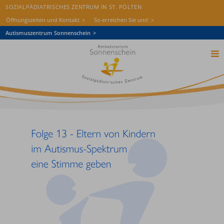
SOZIALPÄDIATRISCHES ZENTRUM IN ST. PÖLTEN
Öffnungszeiten und Kontakt
So erreichen Sie uns!
Autismuszentrum Sonnenschein
Startseite
Das Ambulatorium
Diagnostik
Therapie
Aufnahme
Wissen & Aktuelles
Freie Stellen
Spenden